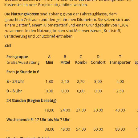
Kostenstellen oder Projekte abgebildet werden.
Die
Nutzungskosten
sind abhängig von der Fahrzeugklasse, dem
gebuchten Zeitraum und den gefahrenen Kilometern. Sie setzen sich aus
einem Zeittarif, einem Kilometertarif und einer Grundgebühr von 1,30 €
zusammen. In den Nutzungskosten sind Mehrwertsteuer, Kraftstoff,
Versicherung und Schutzbrief enthalten.
ZEIT
Preisgruppe
A
B
C
D
T
Größe/Ausstattung
Mini
Mittel
Kombi
Comfort
Transporter
S
Preis je Stunde in €
8 – 24 Uhr
1,80
2,40
2,70
3,00
4,00
0 – 8 Uhr
0,00
0,00
0,00
0,00
2,50
24 Stunden (Beginn beliebig)
19,00
24,00
27,00
30,00
40,00
Wochenende
Fr 17 Uhr bis Mo 7 Uhr
.
38,00
48,00
54,00
60,00
80,00
1