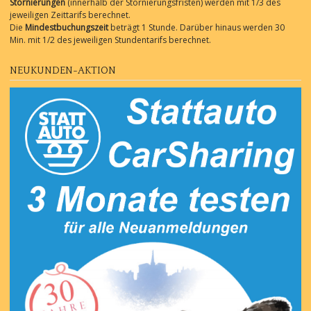
Stornierungen
(innerhalb der Stornierungsfristen) werden mit 1/3 des
jeweiligen Zeittarifs berechnet.
Die
Mindestbuchungszeit
beträgt 1 Stunde. Darüber hinaus werden 30
Min. mit 1/2 des jeweiligen Stundentarifs berechnet.
NEUKUNDEN-AKTION