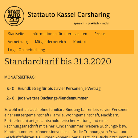
Startseite
Informationen für Interessenten
Preise
Sub menu
Vernetzung
Mitgliederbereich
Kontakt
Login Onlinebuchung
Standardtarif bis 31.3.2020
MONATSBEITRAG:
8,- €
Grundbetrag für bis zu vier Personen je Vertrag
2,- €
jede weitere Buchungs-/Kundennummer
Sowohl mit als auch ohne familiäre Bindung fahren bis zu vier Personen
einer Nutzergemeinschaft (Familie, Wohngemeinschaft, Nachbarn,
PartnerInnen) bei gesamtschuldnerischer Haftung und einer
Rechnungsanschrift mit einer Kundennummer. Weitere Buchungs- bzw.
Kundennummern können sinnvoll sein für die Trennung von Privat- und
Geschäftsfahrten. Bei Firmen können über zusätzliche Buchungsnummern