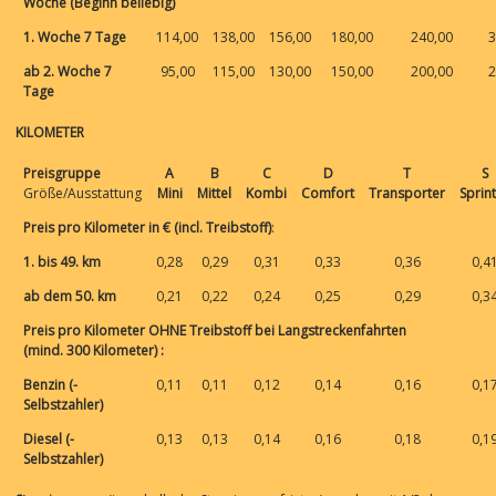
Woche
(Beginn beliebig)
1. Woche 7 Tage
114,00
138,00
156,00
180,00
240,00
3
ab 2. Woche 7
95,00
115,00
130,00
150,00
200,00
2
Tage
KILOMETER
Preisgruppe
A
B
C
D
T
S
Größe/Ausstattung
Mini
Mittel
Kombi
Comfort
Transporter
Sprin
Preis pro Kilometer
in €
(incl. Treibstoff)
:
1. bis 49. km
0,28
0,29
0,31
0,33
0,36
0,4
ab dem 50. km
0,21
0,22
0,24
0,25
0,29
0,3
Preis pro Kilometer OHNE Treibstoff
bei
Langstrecke
nfahrten
(mind. 300 Kilometer) :
Benzin (-
0,11
0,11
0,12
0,14
0,16
0,1
Selbstzahler)
Diesel (-
0,13
0,13
0,14
0,16
0,18
0,1
Selbstzahler)