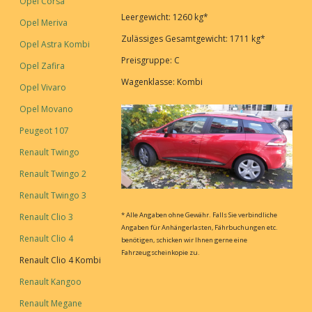
Opel Corsa
Leergewicht: 1260 kg*
Opel Meriva
Zulässiges Gesamtgewicht: 1711 kg*
Opel Astra Kombi
Preisgruppe: C
Opel Zafira
Wagenklasse: Kombi
Opel Vivaro
Opel Movano
Peugeot 107
Renault Twingo
Renault Twingo 2
Renault Twingo 3
* Alle Angaben ohne Gewähr. Falls Sie verbindliche
Renault Clio 3
Angaben für Anhängerlasten, Fährbuchungen etc.
Renault Clio 4
benötigen, schicken wir Ihnen gerne eine
Fahrzeugscheinkopie zu.
Renault Clio 4 Kombi
Renault Kangoo
Renault Megane