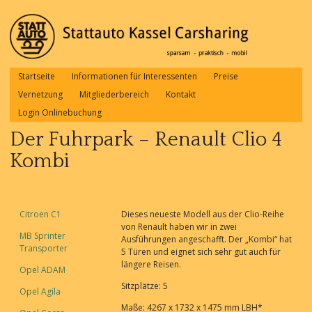
Startseite
Informationen für Interessenten
Preise
Sub menu
Vernetzung
Mitgliederbereich
Kontakt
Login Onlinebuchung
Der Fuhrpark – Renault Clio 4
Kombi
Citroen C1
Dieses neueste Modell aus der Clio-Reihe
von Renault haben wir in zwei
MB Sprinter
Ausführungen angeschafft. Der „Kombi“ hat
Transporter
5 Türen und eignet sich sehr gut auch für
längere Reisen.
Opel ADAM
Sitzplätze: 5
Opel Agila
Maße: 4267 x 1732 x 1475 mm LBH*